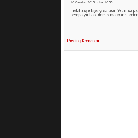
10 Oktober 2015 pukul 10.55
mobil saya kijang sx taun 97. mau pa
berapa ya baik denso maupun sande
Posting Komentar