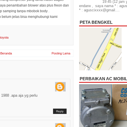
19:45 (12 jam 
biaya penambahan blower atas plus freon dan
endarw , saya nama * : agus
* : aguscixxxx@gmail....
tup samping tanpa mbobok body .
h belum jelas bisa menghubungi kami
PETA BENGKEL
toyota
Beranda
Posting Lama
PERBAIKAN AC MOBI
 1988 .apa aja yg perlu
Reply