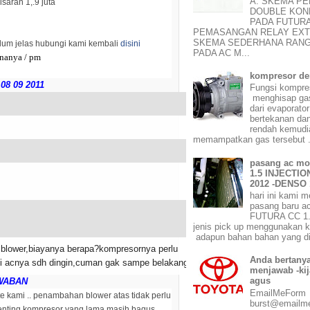
A. SKEMA P
isaran 1,.9 juta
DOUBLE KO
PADA FUTUR
PEMASANGAN RELAY EX
SKEMA SEDERHANA RANG
elum jelas hubungi kami kembali
disini
PADA AC M...
enanya / pm
kompresor d
08 09 2011
Fungsi kompr
menghisap gas 
dari evaporato
bertekanan dan
rendah kemudi
memampatkan gas tersebut .
pasang ac mo
1.5 INJECTION
2012 -DENSO 
hari ini kami 
pasang baru ac
FUTURA CC 1
jenis pick up menggunakan 
adapun bahan bahan yang di
blower,biayanya berapa?kompresornya perlu
Anda bertanya
ni acnya sdh dingin,cuman gak sampe belakang.
menjawab -kij
agus
WABAN
EmailMeFor
te kami .. penambahan blower atas tidak perlu
burst@emailm
enting kompresor yang lama masih bagus