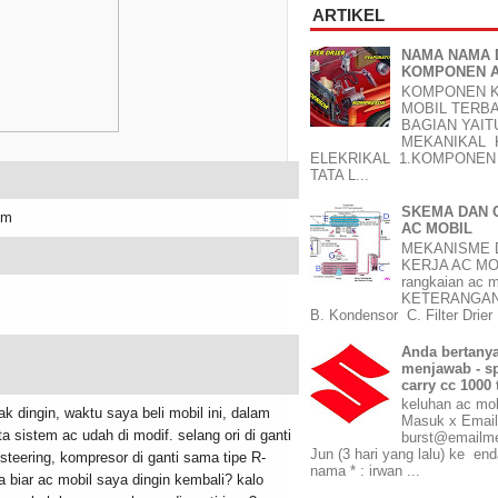
ARTIKEL
NAMA NAMA 
KOMPONEN A
KOMPONEN 
MOBIL TERBA
BAGIAN YAI
MEKANIKAL
ELEKRIKAL 1.KOMPONEN 
TATA L...
SKEMA DAN 
om
AC MOBIL
MEKANISME 
KERJA AC MO
rangkaian ac m
KETERANGAN 
B. Kondensor C. Filter Drier 
Anda bertanya
menjawab - s
carry cc 1000
keluhan ac mob
k dingin, waktu saya beli mobil ini, dalam
Masuk x Ema
a sistem ac udah di modif. selang ori di ganti
burst@emailm
Jun (3 hari yang lalu) ke en
teering, kompresor di ganti sama tipe R-
nama * : irwan ...
 biar ac mobil saya dingin kembali? kalo