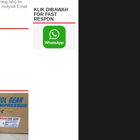
yang lalu) ke
 mulyadi Email
KLIK DIBAWAH
FOR FAST
RESPON
L