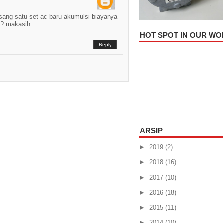
sang satu set ac baru akumulsi biayanya
n? makasih
HOT SPOT IN OUR W
Reply
ARSIP
►
2019
(2)
►
2018
(16)
►
2017
(10)
►
2016
(18)
►
2015
(11)
►
2014
(10)