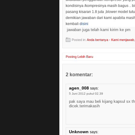
kondisinya /kompresinya masih bagus .. 
pasang kisaran 1.8 juta ,blower model tu
demikian jawaban dari kami apabila masi
kembali
disini
jawaban juga telah kami kirim ke pm
Posted in:
Anda bertanya - Kami menjawab
,
Posting Lebih Baru
2 komentar:
agen_008
says:
5 Juni 2012 pukul 02.39
pak saya mau beli kijang kapsul sx th
dicek.terimakasih
Unknown
says: