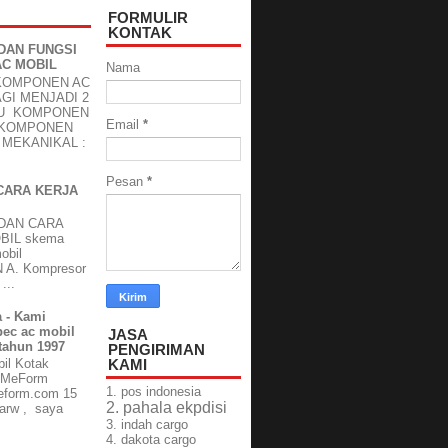
FORMULIR
KONTAK
DAN FUNGSI
C MOBIL
Nama
KOMPONEN AC
GI MENJADI 2
TU KOMPONEN
Email
*
 KOMPONEN
MEKANIKAL :
Pesan
*
CARA KERJA
DAN CARA
BIL skema
obil
A. Kompresor
...
 - Kami
pec ac mobil
JASA
 tahun 1997
PENGIRIMAN
KAMI
il Kotak
ilMeForm
1.
pos indonesia
eform.com 15
2. pahala ekpdisi
darw , saya
3. indah cargo
4. dakota cargo