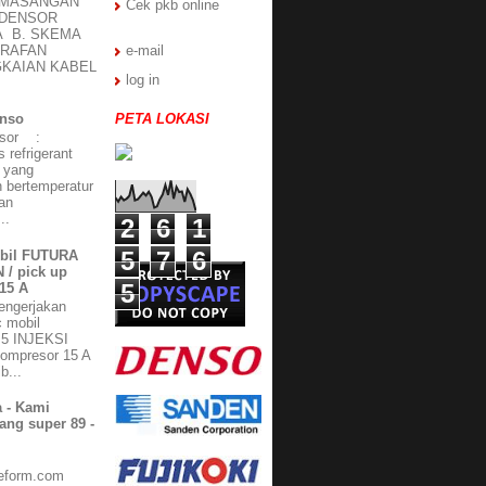
EMASANGAN
Cek pkb online
NDENSOR
A B. SKEMA
TRAFAN
e-mail
KAIAN KABEL
log in
enso
PETA LOKASI
esor :
refrigerant
r yang
 bertemperatur
an
..
2
6
1
5
7
6
bil FUTURA
 / pick up
5
15 A
mengerjakan
 mobil
.5 INJEKSI
kompresor 15 A
b...
 - Kami
ang super 89 -
m
eform.com