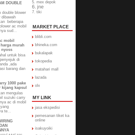
5. mex depok
AM DOUBLE
6. jne
7. tiki
double blower
r dibawah
kan beberapa
blower ac mobil
MARKET PLACE
nya sud...
blibli.com
ac mobil
bhineka.com
a harga murah
n nyoss
bukalapak
hal untuk bisa
enyejuk di
tokopedia
anda ,ada
kasi barang dan
matahari mall
lazada
rry 1000 pake
olx
 kijang kapsul
akan mengulas
MY LINK
il suzuki carry
nya ac di mobil
 yang
jasa ekspedisi
a te...
pemesanan tiket ka
online
WIRING
DAN
isakuyoiki
NNYA