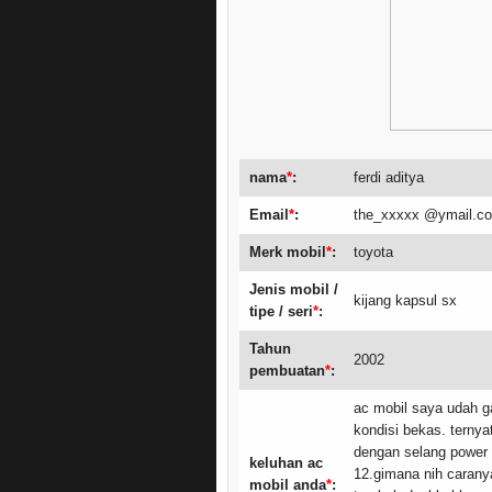
nama
*
:
ferdi aditya
Email
*
:
the_xxxxx @ymail.c
Merk mobil
*
:
toyota
Jenis mobil /
kijang kapsul sx
tipe / seri
*
:
Tahun
2002
pembuatan
*
:
ac mobil saya udah ga
kondisi bekas. ternyat
dengan selang power s
keluhan ac
12.gimana nih caranya
mobil anda
*
: