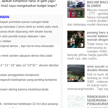
, apakah kompresor harus di ganti juga?
MACAM MAC
 kira2 saya mengeluarkan budget brapa?
BLOWER
Macam macam 
: CTT : gamba
WABAN
hanya merupa
contoh double 
ngkapan peredam panas ruangan tidak
dan beberapa model diantara
juga memakai 2 jenis merk ac mobil yaitu merk
anya telah dipasang oleh dealer toyota
pasang baru 
suzuki katan
i oleh pemilik bukan didealer / dan
meriah dingi
ac rakitan
Tidak harus ma
iginal denso ,, tapi hal ini bisa disiasatin
memasang ac p
ruangan mobil 
banyak pilihan harga,spesifi
k merk sanden ataupun denso bila udah
merk nya ,dan masin...
 * 21 * 32'' atau 14 *23*32 " ukuran standar
wow suzuki ca
double blower
Kali ini kami 
akukan penggantian kompresor
tentang ac mob
garuhi kedinginan yang penting kompresi
1000 , sebenar
ini bukan kami
memasang/merakit . Tapi say
 power stering karena modelnya beda
RANGKAIAN 
SEDERHANA 
PENGUKURA
b , kondensor ketebalan 32 inci plus pasang :