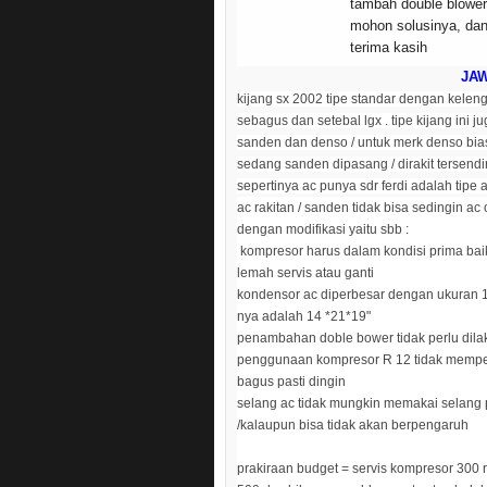
tambah double blower
mohon solusinya, dan
terima kasih
JA
kijang sx 2002 tipe standar dengan kele
sebagus dan setebal lgx . tipe kijang ini 
sanden dan denso / untuk merk denso bias
sedang sanden dipasang / dirakit tersendir
sepertinya ac punya sdr ferdi adalah tipe 
ac rakitan / sanden tidak bisa sedingin ac or
dengan modifikasi yaitu sbb :
kompresor harus dalam kondisi prima bai
lemah servis atau ganti
kondensor ac diperbesar dengan ukuran 14
nya adalah 14 *21*19"
penambahan doble bower tidak perlu dil
penggunaan kompresor R 12 tidak mempen
bagus pasti dingin
selang ac tidak mungkin memakai selang
/kalaupun bisa tidak akan berpengaruh
prakiraan budget = servis kompresor 300 r