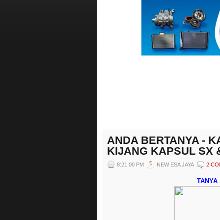
ANDA BERTANYA - K
KIJANG KAPSUL SX 
8:21:00 PM
NEW ESA JAYA
2 C
TANYA :