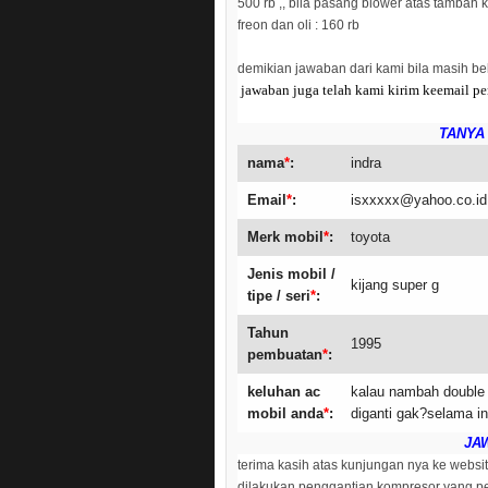
500 rb ,, bila pasang blower atas tambah k
freon dan oli : 160 rb
demikian jawaban dari kami bila masih b
jawaban juga telah kami kirim keemail p
TANYA 
nama
*
:
indra
Email
*
:
isxxxxx@yahoo.co.id
Merk mobil
*
:
toyota
Jenis mobil /
kijang super g
tipe / seri
*
:
Tahun
1995
pembuatan
*
:
keluhan ac
kalau nambah double 
mobil anda
*
:
diganti gak?selama i
JA
terima kasih atas kunjungan nya ke websi
dilakukan penggantian kompresor yang p