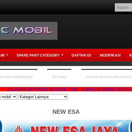
»
»
MI
SPARE PART CATEGORY
DAFTAR ISI
MODIFIKASI
K
AN DAN PEMBAYARAN
SITE MAP
FORUM MONTIR DAN BENGK
AT DATANG DI WEBSITE KAMI , SERVIS AC MOBIL BAGUS YA DI BEN
NEW ESA