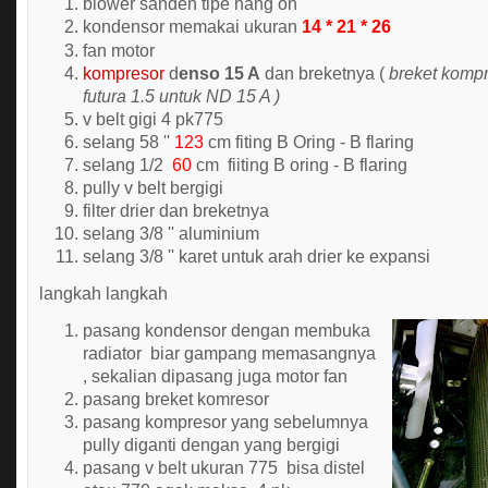
blower sanden tipe hang on
kondensor memakai ukuran
14 * 21 * 26
fan motor
kompresor
d
enso 15 A
dan breketnya (
breket komp
futura 1.5 untuk ND 15 A )
v belt gigi 4 pk775
selang 58 ''
123
cm fiting B Oring - B flaring
selang 1/2
60
cm fiiting B oring - B flaring
pully v belt bergigi
filter drier dan breketnya
selang 3/8 '' aluminium
selang 3/8 '' karet untuk arah drier ke expansi
langkah langkah
pasang kondensor dengan membuka
radiator biar gampang memasangnya
, sekalian dipasang juga motor fan
pasang breket komresor
pasang kompresor yang sebelumnya
pully diganti dengan yang bergigi
pasang v belt ukuran 775 bisa distel