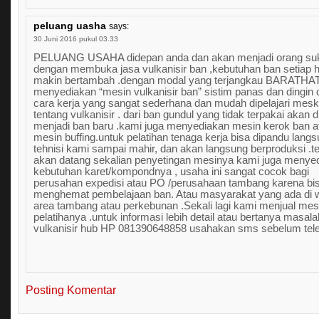
peluang uasha
says:
30 Juni 2016 pukul 03.33
PELUANG USAHA didepan anda dan akan menjadi orang su
dengan membuka jasa vulkanisir ban ,kebutuhan ban setiap h
makin bertambah .dengan modal yang terjangkau BARATH
menyediakan “mesin vulkanisir ban” sistim panas dan dingin
cara kerja yang sangat sederhana dan mudah dipelajari mes
tentang vulkanisir . dari ban gundul yang tidak terpakai akan 
menjadi ban baru .kami juga menyediakan mesin kerok ban a
mesin buffing.untuk pelatihan tenaga kerja bisa dipandu langs
tehnisi kami sampai mahir, dan akan langsung berproduksi .te
akan datang sekalian penyetingan mesinya kami juga menye
kebutuhan karet/kompondnya , usaha ini sangat cocok bagi
perusahan expedisi atau PO /perusahaan tambang karena bi
menghemat pembelajaan ban. Atau masyarakat yang ada di 
area tambang atau perkebunan .Sekali lagi kami menjual mes
pelatihanya .untuk informasi lebih detail atau bertanya masala
vulkanisir hub HP 081390648858 usahakan sms sebelum te
Posting Komentar