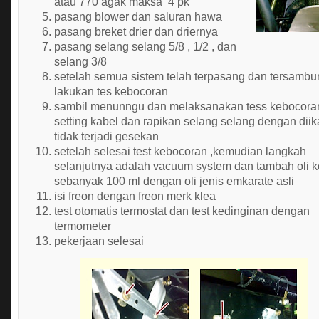
atau 770 agak maksa 4 pk
pasang blower dan saluran hawa
pasang breket drier dan driernya
pasang selang selang 5/8 , 1/2 , dan
selang 3/8
setelah semua sistem telah terpasang dan tersambu
lakukan
tes kebocoran
sambil menunngu dan melaksanakan tess kebocora
setting kabel dan rapikan selang selang dengan dii
tidak terjadi gesekan
setelah selesai test kebocoran ,kemudian langkah
selanjutnya adalah vacuum system dan tambah oli 
sebanyak 100 ml dengan oli jenis emkarate asli
isi freon dengan freon merk klea
test otomatis termostat dan test kedinginan dengan
termometer
pekerjaan selesai