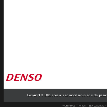
Copyright © 2011
spesialis ac mobil|servis ac mobil|pasa
|.
WordPress Themes
| NEJ
Lasantha
-