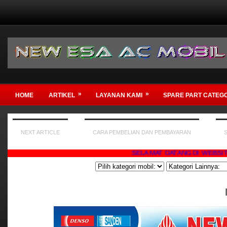
»
»
HOME
ARTIKEL
LAYANAN KAMI
SPARE PART CATEG
NEXT ARTICLE
CARA PEMBELIAN DAN PEMBAYARAN
SELAMAT DATANG DI WEBSITE KAMI , 