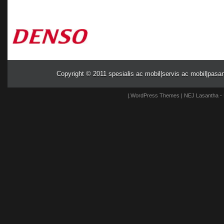
Copyright © 2011
spesialis ac mobil|servis ac mobil|pasa
|.
WordPress Themes
| NEJ
Lasantha
-