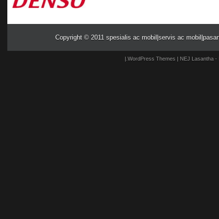
Copyright © 2011
spesialis ac mobil|servis ac mobil|pasa
|.
WordPress Themes
| NEJ
Lasantha
-