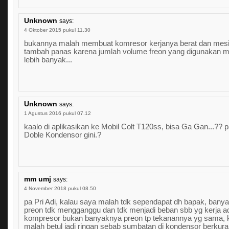
Unknown
says:
4 Oktober 2015 pukul 11.30
bukannya malah membuat komresor kerjanya berat dan mes
tambah panas karena jumlah volume freon yang digunakan m
lebih banyak...
Unknown
says:
1 Agustus 2016 pukul 07.12
kaalo di aplikasikan ke Mobil Colt T120ss, bisa Ga Gan...?? 
Doble Kondensor gini.?
mm umj
says:
4 November 2018 pukul 08.50
pa Pri Adi, kalau saya malah tdk sependapat dh bapak, bany
preon tdk mengganggu dan tdk menjadi beban sbb yg kerja a
kompresor bukan banyaknya preon tp tekanannya yg sama, 
malah betul jadi ringan sebab sumbatan di kondensor berkur