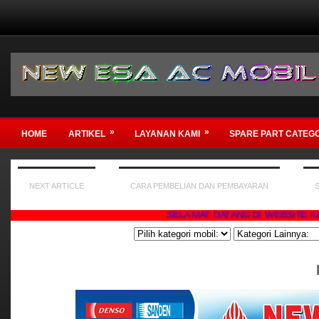
»
»
HOME
ARTIKEL
LAYANAN KAMI
SPARE PART CATEG
NEXT ARTICLE
CARA PEMBELIAN DAN PEMBAYARAN
SELAMAT DATANG DI WEBSITE KAMI , SERV