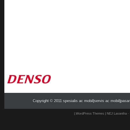
Copyright © 2011
spesialis ac mobil|servis ac mobil|pasa
|.
WordPress Themes
| NEJ
Lasantha
-