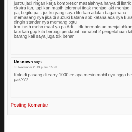
justru jadi ringan kerja kompresor masalahnya hanya di listrik
ekstra fan, tapi kan masih toleransi tidak menjadi aki menjadi
pa, begitu pa... justru yang saya fikirkan adalah bagaimana
memasang nya jika di suzuki katana sbb katana aca nya kur
dingin standar nya memang bgtu
trm kash mohn maaf ya pa Adi... tdk bermaksud menjatuhka
tapi kan gpp kita berbagi pendapat namabah2 pengetahuan kit
barang kali saya juga tdk benar
Unknown
says:
30 November 2019 pukul 15.23
Kalo di pasang di carry 1000 cc apa mesin mobil nya ngga be
pak???
Posting Komentar