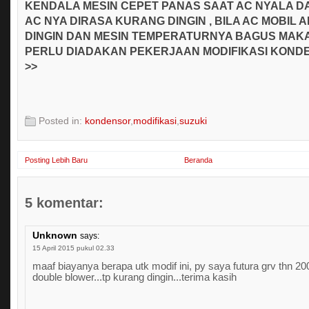
KENDALA MESIN CEPET PANAS SAAT AC NYALA D
AC NYA DIRASA KURANG DINGIN , BILA AC MOBIL 
DINGIN DAN MESIN TEMPERATURNYA BAGUS MAKA
PERLU DIADAKAN PEKERJAAN MODIFIKASI KOND
>>
Posted in:
kondensor
,
modifikasi
,
suzuki
Posting Lebih Baru
Beranda
5 komentar:
Unknown
says:
15 April 2015 pukul 02.33
maaf biayanya berapa utk modif ini, py saya futura grv thn 20
double blower...tp kurang dingin...terima kasih