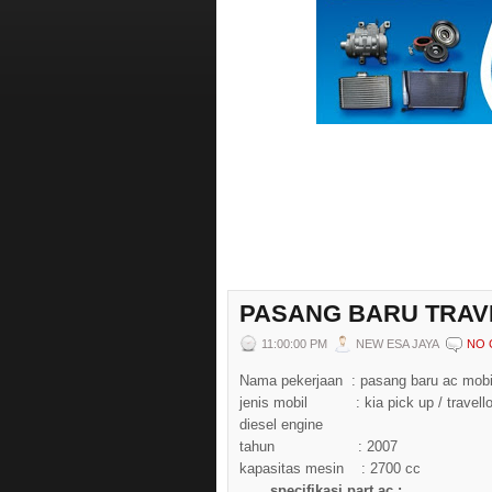
PASANG BARU TRAV
11:00:00 PM
NEW ESA JAYA
NO 
Nama pekerjaan : pasang baru ac mobi
jenis mobil : kia pick up / travell
diesel engine
tahun : 2007
kapasitas mesin : 2700 cc
specifikasi part ac :