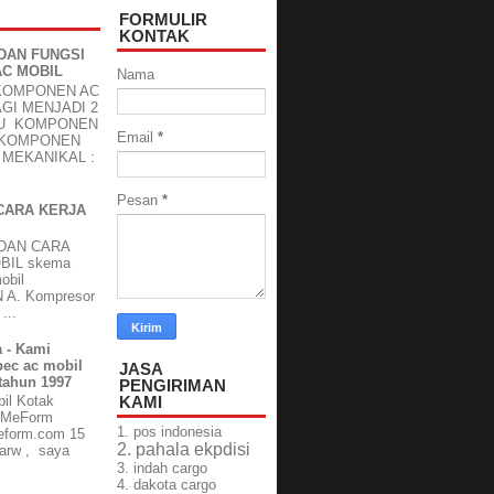
FORMULIR
KONTAK
DAN FUNGSI
C MOBIL
Nama
KOMPONEN AC
GI MENJADI 2
TU KOMPONEN
Email
*
 KOMPONEN
MEKANIKAL :
Pesan
*
CARA KERJA
DAN CARA
BIL skema
obil
A. Kompresor
...
 - Kami
pec ac mobil
JASA
 tahun 1997
PENGIRIMAN
KAMI
il Kotak
ilMeForm
1.
pos indonesia
eform.com 15
2. pahala ekpdisi
darw , saya
3. indah cargo
4. dakota cargo