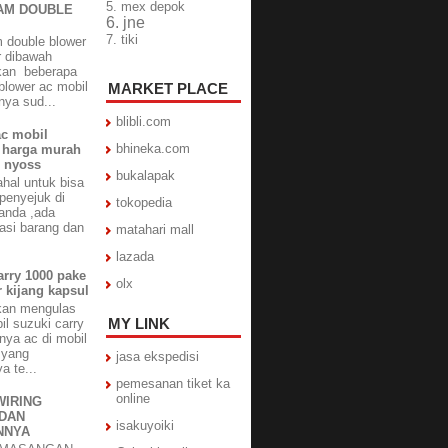
5. mex depok
AM DOUBLE
6. jne
7. tiki
double blower
r dibawah
kan beberapa
blower ac mobil
MARKET PLACE
nya sud...
blibli.com
ac mobil
bhineka.com
a harga murah
n nyoss
bukalapak
hal untuk bisa
enyejuk di
tokopedia
anda ,ada
kasi barang dan
matahari mall
lazada
rry 1000 pake
olx
 kijang kapsul
akan mengulas
MY LINK
il suzuki carry
nya ac di mobil
 yang
jasa ekspedisi
a te...
pemesanan tiket ka
online
WIRING
DAN
isakuyoiki
NNYA