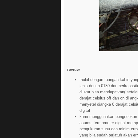
reviuw
mobil dengan ruangan kabin ya
jenis denso 0130 dan berkapasit
diukur bisa mendapatkan( setela
derajat celsius off dan on di ang
menyetel diangka 8 derajat cel
digital
kami menggunakan pengecekan s
asumsi termometer digital memp
pengukuran suhu dan minim error
yang bila sudah terjatuh akan e