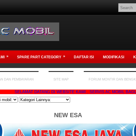
»
»
MI
SPARE PART CATEGORY
DAFTAR ISI
MODIFIKASI
K
AN DAN PEMBAYARAN
SITE MAP
FORUM MONTIR DAN BENGK
AMAT DATANG DI WEBSITE KAMI , SERVIS AC MOBIL BAGUS YA DI B
NEW ESA