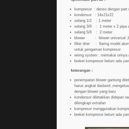
kompresor : denso dengan part 
kondensor : 14x21x22
selang 1/2 : 1 meter
selang 3/8 : 1 meter x 2 pipa 
selang 5/8 : 2 meter
blower : blower universal ,bu
filter drier : flaring model alu
untuk pengaman kompresor
wiring system : memakai orinya
breket kompresor belum ada yang
keterangan :
penempatan blower gantung dile
harus angkat dasbord ,mengelua
dengan blower yang baru
kondensor diletakkan didepan ra
dilengkapi extrafan
kompresor menggunakan kompre
breket kompresor belum ada yang