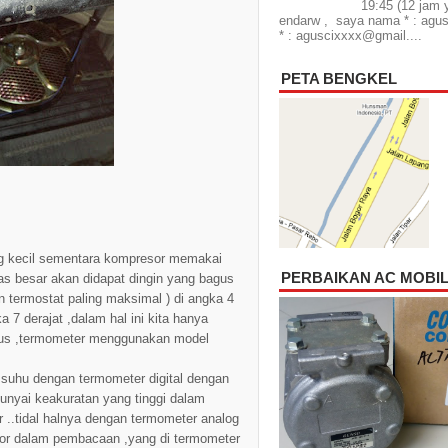
19:45 (12 jam 
endarw , saya nama * : agus
* : aguscixxxx@gmail....
PETA BENGKEL
ng kecil sementara kompresor memakai
PERBAIKAN AC MOBI
as besar akan didapat dingin yang bagus
n termostat paling maksimal ) di angka 4
ka 7 derajat ,dalam hal ini kita hanya
sius ,termometer menggunakan model
uhu dengan termometer digital dengan
unyai keakuratan yang tinggi dalam
 ..tidal halnya dengan termometer analog
rror dalam pembacaan ,yang di termometer