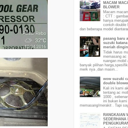
MACAM MAC
BLOWER
Macam macam 
: CTT : gamba
hanya merupa
contoh double 
dan beberapa model diantara
pasang baru 
suzuki katan
meriah dingi
Tidak harus ma
memasang ac p
ruangan mobil 
banyak pilihan harga,spesifi
merk nya ,dan masin...
wow suzuki ca
double blower
Kali ini kami 
tentang ac mob
1000 , sebenar
ini bukan kami
memasang/merakit . Tapi say
RANGKAIAN 
SEDERHANA 
PENGUKURA