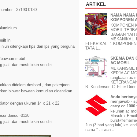
ARTIKEL
number : 37190-0130
NAMA NAMA 
KOMPONEN A
KOMPONEN 
aluminium
MOBIL TERBA
BAGIAN YAI
MEKANIKAL
ilt in
ELEKRIKAL 1.KOMPONEN 
miniun dilengkapi hps dan lps yang berguna
TATA L...
SKEMA DAN 
 /bawaan mobil
AC MOBIL
 jual .dan mesti bikin sendiri
MEKANISME 
KERJA AC MO
rangkaian ac m
KETERANGAN 
takkan didalam dasbord , dan pekerjaan
B. Kondensor C. Filter Drier 
rkan blower bawaan kemudian digantikan
Anda bertanya
menjawab - s
diator dengan ukuran 14 x 21 x 22
carry cc 1000
keluhan ac mob
sor denso -0130
Masuk x Ema
burst@emailm
 jual .dan mesti bikin sendiri
Jun (3 hari yang lalu) ke en
nama * : irwan ...