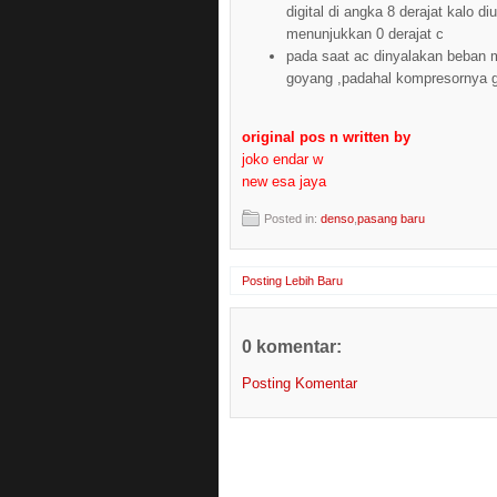
digital di angka 8 derajat kalo d
menunjukkan 0 derajat c
pada saat ac dinyalakan beban m
goyang ,padahal kompresornya 
original pos n written by
joko endar w
new esa jaya
Posted in:
denso
,
pasang baru
Posting Lebih Baru
0 komentar:
Posting Komentar