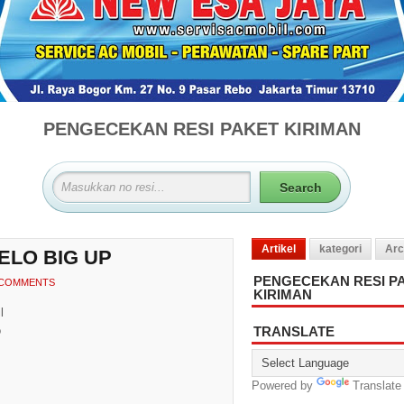
PENGECEKAN RESI PAKET KIRIMAN
Artikel
kategori
Arc
ELO BIG UP
PENGECEKAN RESI P
COMMENTS
KIRIMAN
l
o
TRANSLATE
Powered by
Translate