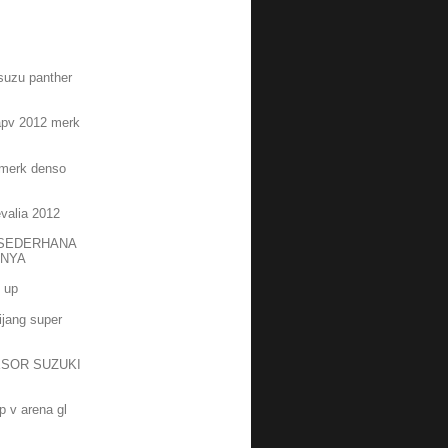
suzu panther
apv 2012 merk
l merk denso
valia 2012
 SEDERHANA
NNYA
g up
ijang super
ESOR SUZUKI
p v arena gl