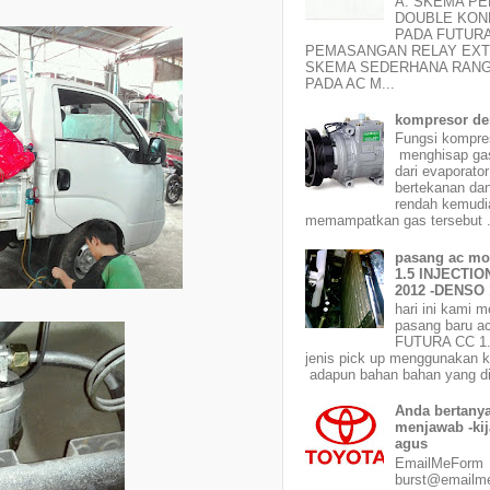
A. SKEMA P
DOUBLE KO
PADA FUTUR
PEMASANGAN RELAY EX
SKEMA SEDERHANA RANG
PADA AC M...
kompresor d
Fungsi kompr
menghisap gas 
dari evaporato
bertekanan dan
rendah kemudi
memampatkan gas tersebut .
pasang ac mo
1.5 INJECTION
2012 -DENSO 
hari ini kami 
pasang baru ac
FUTURA CC 1
jenis pick up menggunakan 
adapun bahan bahan yang di
Anda bertanya
menjawab -kij
agus
EmailMeFor
burst@emailm