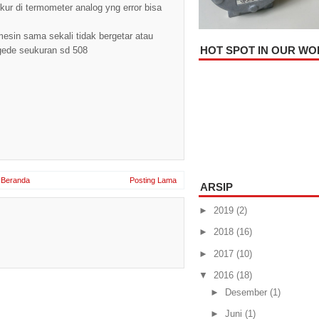
iukur di termometer analog yng error bisa
esin sama sekali tidak bergetar atau
HOT SPOT IN OUR W
gede seukuran sd 508
Beranda
Posting Lama
ARSIP
►
2019
(2)
►
2018
(16)
►
2017
(10)
▼
2016
(18)
►
Desember
(1)
►
Juni
(1)