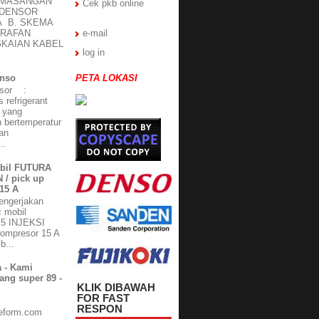
EMASANGAN
Cek pkb online
NDENSOR
A B. SKEMA
TRAFAN
e-mail
KAIAN KABEL
log in
enso
PETA LOKASI
esor :
refrigerant
r yang
 bertemperatur
an
..
bil FUTURA
 / pick up
15 A
mengerjakan
 mobil
.5 INJEKSI
kompresor 15 A
b...
 - Kami
ang super 89 -
KLIK DIBAWAH
FOR FAST
m
RESPON
eform.com