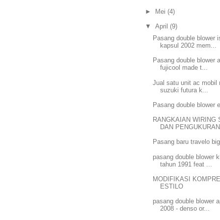
►
Mei
(4)
▼
April
(9)
Pasang double blower i
kapsul 2002 mem...
Pasang double blower 
fujicool made t...
Jual satu unit ac mobi
suzuki futura k...
Pasang double blower e
RANGKAIAN WIRING
DAN PENGUKURA
Pasang baru travelo bi
pasang double blower k
tahun 1991 feat ...
MODIFIKASI KOMPR
ESTILO
pasang double blower a
2008 - denso or...