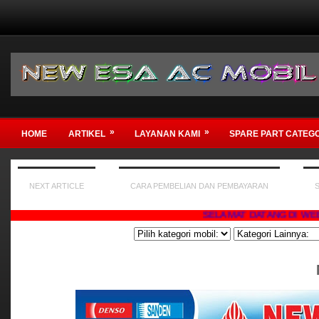
»
»
HOME
ARTIKEL
LAYANAN KAMI
SPARE PART CATEG
NEXT ARTICLE
CARA PEMBELIAN DAN PEMBAYARAN
SELAMAT DATANG DI WEBSITE KAMI ,