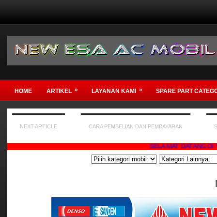
»
»
HOME
ARTIKEL
LAYANAN KAMI
SPARE PART CATEG
NEXT ARTICLE
CARA PEMBELIAN DAN PEMBAYARAN
SELAMAT DATANG DI WEBSI