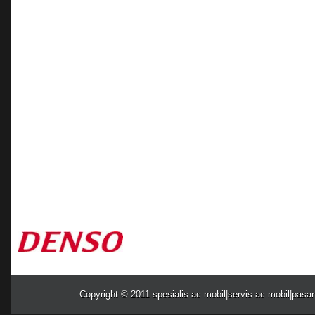
Copyright © 2011
spesialis ac mobil|servis ac mobil|pasa