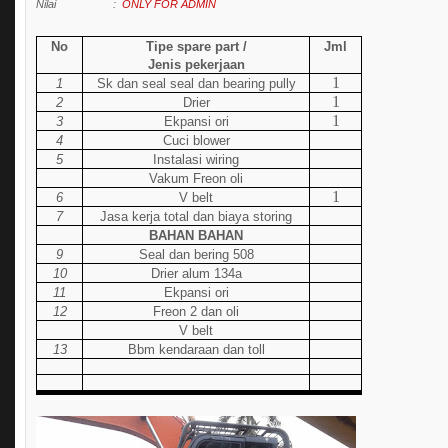
Nilai :
ONLY FOR ADMIN
No
Tipe spare part /
Jml
Jenis pekerjaan
1
1
Sk dan seal seal dan bearing pully
1
2
Drier
1
3
Ekpansi ori
4
Cuci blower
5
Instalasi wiring
Vakum Freon oli
1
6
V belt
7
Jasa kerja total dan biaya storing
BAHAN BAHAN
9
Seal dan bering 508
10
Drier alum 134a
11
Ekpansi ori
12
Freon 2 dan oli
V belt
13
Bbm kendaraan dan toll